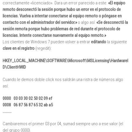
correctamente «licenciado». Dara un error parecido a este:
«El equipo
remoto desconectó la sesión porque hubo un error en el protocolo de
licencias. Vuelva a intentar conectarse al equipo remoto o póngase en
contacto con el administrador del servidor.»
o algo así:
«Se desconectó la
sesión remota porque hubo problemas de red durante el protocolo de
licencias. Intente conectarse nuevamente al equipo remoto.»
Los clientes de Windows 7 pueden volver a entrar
editando
la siguiente
clave en el registro
(regedit):
HKEY_LOCAL_MACHINE\SOFTWARE\Microsoft\MSLicensing\HardwareI
D\ClientHWID
Cuando le demos doble click nos saldrán una ristra de números algo
así:
0000 03 03 30 02 50 02 09 ef
0008 06 87 56 87 65 32 ab a5
……….
Cambiaremos el primer 03 por 04, sumad siempre uno a ese valor (el
del grupo 0000).