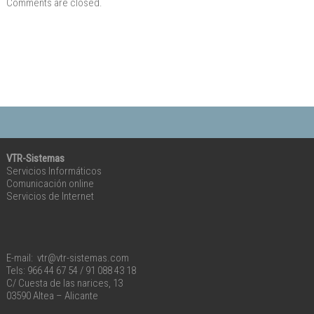
Comments are closed.
VTR-Sistemas
Servicios Informáticos
Comunicación online
Servicios de Internet
E-mail: vtr@vtr-sistemas.com
Tels: 966 44 67 54 / 91 088 43 18
C/ Cuesta de las narices, 13
03590 Altea – Alicante