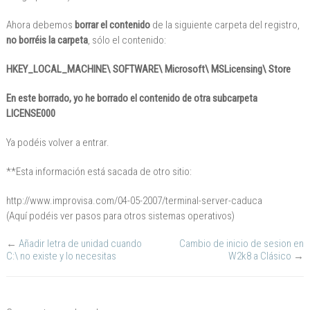
Ahora debemos
borrar el contenido
de la siguiente carpeta del registro,
no borréis la carpeta
, sólo el contenido:
HKEY_LOCAL_MACHINE\ SOFTWARE\ Microsoft\ MSLicensing\ Store
En este borrado, yo he borrado el contenido de otra subcarpeta
LICENSE000
Ya podéis volver a entrar.
**Esta información está sacada de otro sitio:
http://www.improvisa.com/04-05-2007/terminal-server-caduca
(Aquí podéis ver pasos para otros sistemas operativos)
←
Añadir letra de unidad cuando
Cambio de inicio de sesion en
C:\ no existe y lo necesitas
W2k8 a Clásico
→