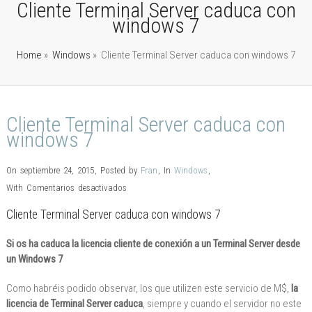
Cliente Terminal Server caduca con
windows 7
Home
»
Windows
»
Cliente Terminal Server caduca con windows 7
Cliente Terminal Server caduca con
windows 7
On septiembre 24, 2015
,
Posted by
Fran
,
In
Windows
,
en
With
Comentarios desactivados
Cliente
Cliente Terminal Server caduca con windows 7
Terminal
Server
Si os ha caduca la licencia cliente de conexión a un Terminal Server desde
caduca
un Windows 7
con
Como habréis podido observar, los que utilizen este servicio de M$,
la
windows
licencia de Terminal Server caduca
, siempre y cuando el servidor no este
7